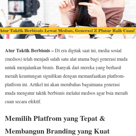
Atur Taktik Berbisnis –
Di era digitak saat ini, media sosial
(medsos) telah menjadi salah satu alat utama bagi generasi muda
untuk menjalankan bisnis. Banyak dari mereka yang berhasil
meraih keuntungan signifikan dengan memanfaatkan platfrom-
platfrom ini. Artikel ini akan membahas bagaimana generasi
muda mengatur taktik berbisnis melalui medsos agar bsia meraih
cuan secara efektif.
Memilih Platfrom yang Tepat &
Membangun Branding yang Kuat