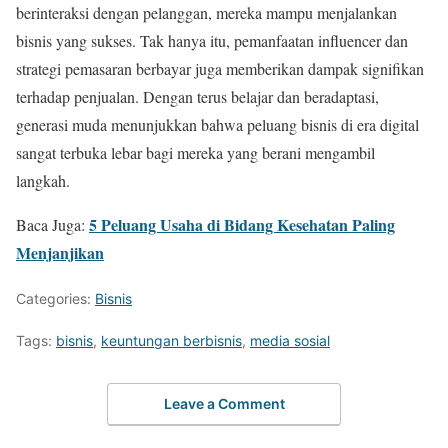
berinteraksi dengan pelanggan, mereka mampu menjalankan
bisnis yang sukses. Tak hanya itu, pemanfaatan influencer dan
strategi pemasaran berbayar juga memberikan dampak signifikan
terhadap penjualan. Dengan terus belajar dan beradaptasi,
generasi muda menunjukkan bahwa peluang bisnis di era digital
sangat terbuka lebar bagi mereka yang berani mengambil
langkah.
5 Peluang Usaha di Bidang Kesehatan Paling
Baca Juga:
Menjanjikan
Categories:
Bisnis
Tags:
bisnis
,
keuntungan berbisnis
,
media sosial
Leave a Comment