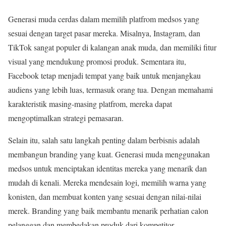
Generasi muda cerdas dalam memilih platfrom medsos yang
sesuai dengan target pasar mereka. Misalnya, Instagram, dan
TikTok sangat populer di kalangan anak muda, dan memiliki fitur
visual yang mendukung promosi produk. Sementara itu,
Facebook tetap menjadi tempat yang baik untuk menjangkau
audiens yang lebih luas, termasuk orang tua. Dengan memahami
karakteristik masing-masing platfrom, mereka dapat
mengoptimalkan strategi pemasaran.
Selain itu, salah satu langkah penting dalam berbisnis adalah
membangun branding yang kuat. Generasi muda menggunakan
medsos untuk menciptakan identitas mereka yang menarik dan
mudah di kenali. Mereka mendesain logi, memilih warna yang
konisten, dan membuat konten yang sesuai dengan nilai-nilai
merek. Branding yang baik membantu menarik perhatian calon
pelanggan dan membedakan produk dari kompetitor.