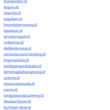
brangwetan.id
buguru.id
newsfor.id
aagallery.id
hyundaisemarang.id
tapaksuci.id
ipnuippnupati.id
miksemar.id
detikindonesia.id
sempolanayamtingting.id
bogorupdate.id
perdagangankabalor.id
kemenagkabtangerang.id
axioma.id
erasuryapersada.id
rsamc.id
ranggawarsitacatering.id
desakambuno.id
bumisari-desa.id