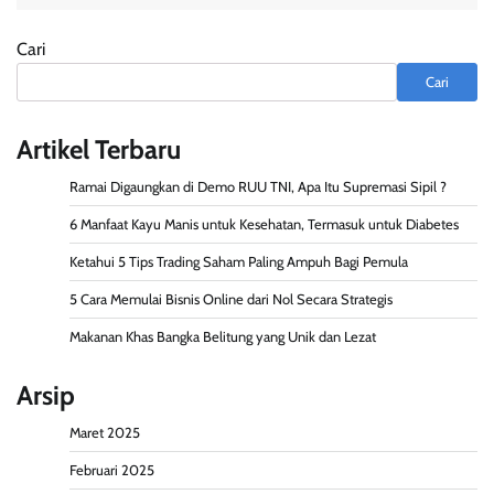
Cari
Cari
Artikel Terbaru
Ramai Digaungkan di Demo RUU TNI, Apa Itu Supremasi Sipil ?
6 Manfaat Kayu Manis untuk Kesehatan, Termasuk untuk Diabetes
Ketahui 5 Tips Trading Saham Paling Ampuh Bagi Pemula
5 Cara Memulai Bisnis Online dari Nol Secara Strategis
Makanan Khas Bangka Belitung yang Unik dan Lezat
Arsip
Maret 2025
Februari 2025